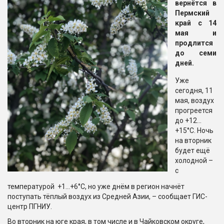
вернётся в
Пермский
край с 14
мая и
продлится
до семи
дней.
Уже
сегодня, 11
мая, воздух
прогреется
до +12…
+15°С. Ночь
на вторник
будет ещё
холодной –
с
температурой +1…+6°С, но уже днём в регион начнёт
поступать тёплый воздух из Средней Азии, – сообщает ГИС-
центр ПГНИУ.
Во вторник на юге края, в том числе и в Чайковском округе,