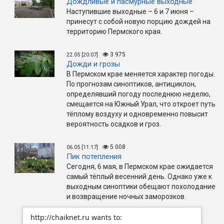
Дождливые и пасмурные выходные
Наступившие выходные – 6 и 7 июня –
принесут с собой новую порцию дождей на
территорию Пермского края.
3 975
22.05 [20:07]
Дожди и грозы
В Пермском крае меняется характер погоды.
По прогнозам синоптиков, антициклон,
определявший погоду последнюю неделю,
смещается на Южный Урал, что откроет путь
тёплому воздуху и одновременно повысит
вероятность осадков и гроз.
5 008
06.05 [11:17]
Пик потепления
Сегодня, 6 мая, в Пермском крае ожидается
самый тёплый весенний день. Однако уже к
выходным синоптики обещают похолодание
и возвращение ночных заморозков.
http://chaiknet.ru wants to: