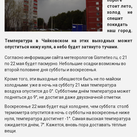
пороге
стоит лето,
холод не
спешит
покидать
наш город.
Температура в Чайковском на этих выходных может
опуститься нижу нуля, а небо будет затянуто тучами.
Согласно информации сайта метеорологов Gismeteo.ru, с 21
по 22 мая будет пасмурно. Небольшие осадки возможны во
второй половине дня субботы и воскресенья.
Кроме того, эти выходные обещаются быть не по-майски
холодными: уже в ночь на субботу 21 мая температура
воздуха опустится до 0°. Субботним днём температура может
подняться до 9°, не достигая даже двухзначной отметки.
Воскресенье 22 мая будет ещё холоднее, чем суббота: столб
термометра опустится в ночь с субботы на воскресенье ниже
нуля, температура достигнет -1°. Самая высокая температура
ожидается днём, 7°. Кажется, вновь пора доставать тёплые
вещи.