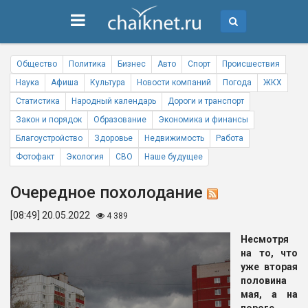
Общество
Политика
Бизнес
Авто
Спорт
Происшествия
Наука
Афиша
Культура
Новости компаний
Погода
ЖКХ
Статистика
Народный календарь
Дороги и транспорт
Закон и порядок
Образование
Экономика и финансы
Благоустройство
Здоровье
Недвижимость
Работа
Фотофакт
Экология
СВО
Наше будущее
Очередное похолодание
[08:49] 20.05.2022
4 389
Несмотря
на то, что
уже вторая
половина
мая, а на