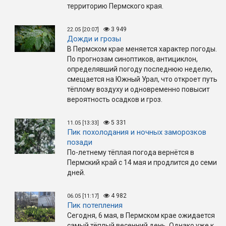
территорию Пермского края.
3 949
22.05 [20:07]
Дожди и грозы
В Пермском крае меняется характер погоды.
По прогнозам синоптиков, антициклон,
определявший погоду последнюю неделю,
смещается на Южный Урал, что откроет путь
тёплому воздуху и одновременно повысит
вероятность осадков и гроз.
5 331
11.05 [13:33]
Пик похолодания и ночных заморозков
позади
По-летнему тёплая погода вернётся в
Пермский край с 14 мая и продлится до семи
дней.
4 982
06.05 [11:17]
Пик потепления
Сегодня, 6 мая, в Пермском крае ожидается
самый тёплый весенний день. Однако уже к