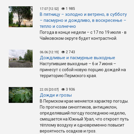
1 985
17.07 [12:52]
В пятницу – холодно и ветрено, в субботу
– пасмурно и дождливо, в воскресенье –
тепло и солнечно
Погода в конце недели – с 17 по 19 июля - в
Чайковском округе будет контрастной.
2 743
06.06 [12:19]
Дождливые и пасмурные выходные
Наступившие выходные – 6 и 7 июня –
принесут с собой новую порцию дождей на
территорию Пермского края.
3 936
22.05 [20:07]
Дожди и грозы
В Пермском крае меняется характер погоды.
По прогнозам синоптиков, антициклон,
определявший погоду последнюю неделю,
смещается на Южный Урал, что откроет путь
тёплому воздуху и одновременно повысит
вероятность осадков и гроз.