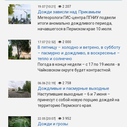
2 207
19.07 [10:21]
Дожди зависли над Прикамьем
Метеорологи ГИС-центра ПГНИУ подвели
итоги аномально дождливого периода,
начавшегося в Пермском крае 10 июля.
2 000
17.07 [12:52]
В пятницу – холодно и ветрено, в субботу
– пасмурно и дождливо, в воскресенье –
тепло и солнечно
Погода в конце недели – с 17 по 19 июля - в
Чайковском округе будет контрастной.
2 758
06.06 [12:19]
Дождливые и пасмурные выходные
Наступившие выходные – 6 и 7 июня –
принесут с собой новую порцию дождей на
территорию Пермского края.
3 952
22.05 [20:07]
Дожди и грозы