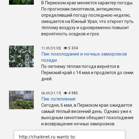
В Пермском крае меняется характер погоды.
По прогнозам синоптиков, антициклон,
определявший погоду последнюю неделю,
смещается на Южный Урал, что откроет путь
тёплому воздуху и одновременно повысит
вероятность осадков и гроз.
5 334
11.05 [13:33]
Пик похолодания и ночных заморозков
позади
По-летнему тёплая погода вернётся в
Пермский край с 14 мая и продлится до семи
дней.
4 985
06.05 [11:17]
Пик потепления
Сегодня, 6 мая, в Пермском крае ожидается
самый тёплый весенний день. Однако уже к
выходным синоптики обещают похолодание
и возвращение ночных заморозков.
http://chaiknet.ru wants to: