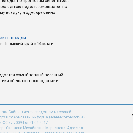
 погоды. По прогнозам синоптиков,
последнюю неделю, смещается на
ому воздуху и одновременно
.
озков позади
в Пермский край с 14 мая и
жидается самый тёплый весенний
птики обещают похолодание и
t.ru». Сайт является средством массовой
ру в сфере связи, информационных технологий и
ФС 77-70094 от 21.06.2017 г.
ор - Светлана Михайловна Мартюшева. Адрес эл.