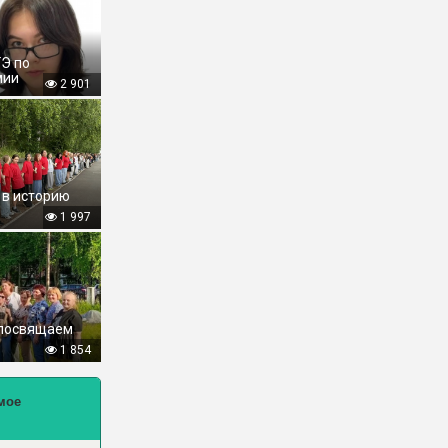
ГЭ по
мии
2 901
 в историю
1 997
 посвящаем
1 854
мое