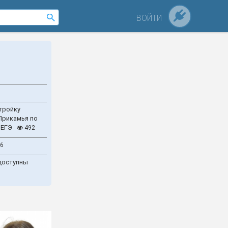
ВОЙТИ
тройку
Прикамья по
 ЕГЭ
492
6
доступны