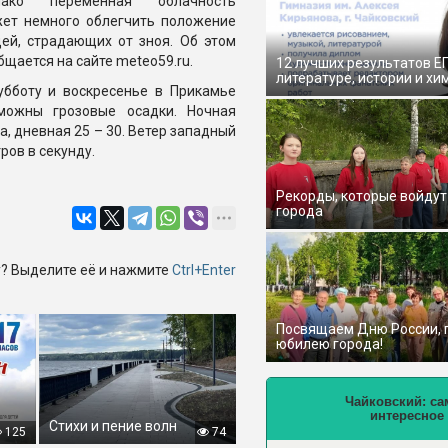
нако переменная облачность
ет немного облегчить положение
ей, страдающих от зноя. Об этом
бщается на сайте meteo59.ru.
12 лучших результатов Е
литературе, истории и хи
убботу и воскресенье в Прикамье
можны грозовые осадки. Ночная
а, дневная 25 – 30. Ветер западный
тров в секунду.
Рекорды, которые войдут
города
? Выделите её и нажмите
Ctrl+Enter
Посвящаем Дню России,
юбилею города!
Чайковский: са
интересное
Стихи и пение волн
125
74