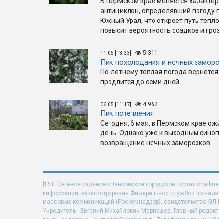
В Пермском крае меняется характер
антициклон, определявший погоду 
Южный Урал, что откроет путь тёпл
повысит вероятность осадков и гроз
5 311
11.05 [13:33]
Пик похолодания и ночных замор
По-летнему тёплая погода вернётся 
продлится до семи дней.
4 962
06.05 [11:17]
Пик потепления
Сегодня, 6 мая, в Пермском крае о
день. Однако уже к выходным сино
возвращение ночных заморозков.
[16+] Сетевое издание «Чайковский городской портал chaikne
информации, зарегистрирован Федеральной службой по надзо
массовых коммуникаций (Роскомнадзор), свидетельство ЭЛ N 
Учредитель - Евгений Михайлович Мартюшев. Главный редакт