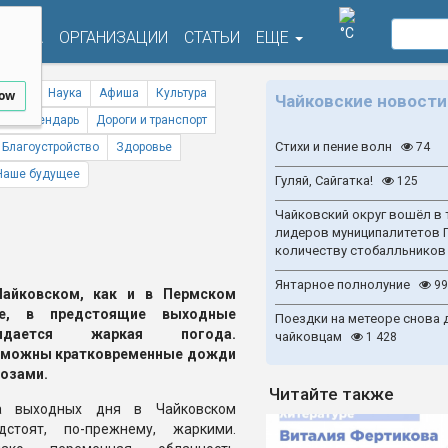
°C
ФИША
ОРГАНИЗАЦИИ
СТАТЬИ
ЕЩЕ
ствия
Наука
Афиша
Культура
low
Чайковские новости
ый календарь
Дороги и транспорт
Стихи и пение волн
Благоустройство
Здоровье
74
Наше будущее
Гуляй, Сайгатка!
125
Чайковский округ вошёл в 
лидеров муниципалитетов 
количеству стобалльников
Янтарное полнолуние
99
Чайковском, как и в Пермском
ае, в предстоящие выходные
Поездки на метеоре снова 
идается жаркая погода.
чайковцам
1 428
зможны кратковременные дожди
розами.
Читайте также
а выходных дня в Чайковском
дстоят, по-прежнему, жаркими.