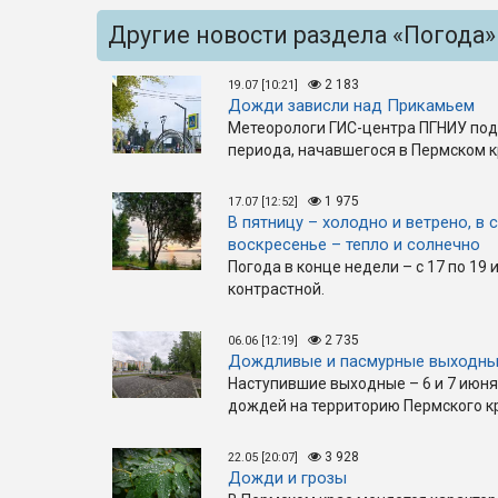
Другие новости раздела «Погода»
2 183
19.07 [10:21]
Дожди зависли над Прикамьем
Метеорологи ГИС-центра ПГНИУ под
периода, начавшегося в Пермском к
1 975
17.07 [12:52]
В пятницу – холодно и ветрено, в 
воскресенье – тепло и солнечно
Погода в конце недели – с 17 по 19 
контрастной.
2 735
06.06 [12:19]
Дождливые и пасмурные выходн
Наступившие выходные – 6 и 7 июня
дождей на территорию Пермского к
3 928
22.05 [20:07]
Дожди и грозы