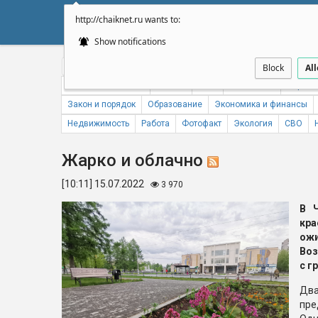
http://chaiknet.ru wants to:
НОВОСТИ
ДУМА
А
Show notifications
Общество
Политика
Бизнес
Авто
Спорт
Происше
Block
Al
Новости компаний
Погода
ЖКХ
Статистика
Народн
Закон и порядок
Образование
Экономика и финансы
Недвижимость
Работа
Фотофакт
Экология
СВО
Жарко и облачно
[10:11] 15.07.2022
3 970
В 
кр
ож
Во
с г
Дв
пре