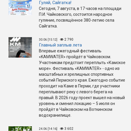
Гуляй, Сайгатка!
Сегодня, 7 августа, в 17 часов на площади
П.И. Чайковского, состоится народное
гуляние, посвящённое 380-летию села
Сайгатка.
2 790
30.06 [15:12]
Главный заплыв лета
Впервые ежегодный фестиваль
«KAMWATER» пройдёт в Чайковском.
Участникам предстоит переплыть «Камское
море». Фестиваль «KAMWATER» - одно из
масштабных и зрелищных спортивных
событий Пермского края. Ежегодно событие
проходит на Каме в Перми, где участники
переплывают реку с левого берега на
правый. В 2026 году проект вышел на новый
уровень и сменил локацию – 5 июля он
пройдёт в Чайковском на Воткинском
водохранилище.
3 602
24.06 [14:16]