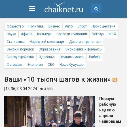
Общество
Политика
Бизнес
Авто
Спорт
Происшествия
Наука
Афиша
Культура
Новости компаний
Погода
ЖКХ
Статистика
Народный календарь
Дороги и транспорт
Закон и порядок
Образование
Экономика и финансы
Благоустройство
Здоровье
Недвижимость
Работа
Фотофакт
Экология
СВО
Наше будущее
Ваши «10 тысяч шагов к жизни»
[14:36] 03.04.2024
3 880
Первую
рабочую
неделю
апреля
чайковцам