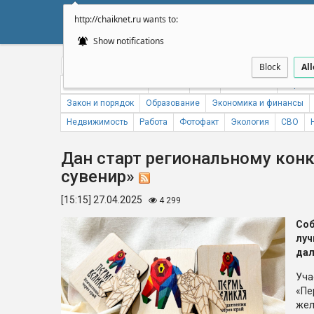
http://chaiknet.ru wants to:
НОВОСТИ
ДУМА
А
Show notifications
Общество
Политика
Бизнес
Авто
Спорт
Происше
Block
Al
Новости компаний
Погода
ЖКХ
Статистика
Народн
Закон и порядок
Образование
Экономика и финансы
Недвижимость
Работа
Фотофакт
Экология
СВО
Дан старт региональному кон
сувенир»
[15:15] 27.04.2025
4 299
Со
луч
дал
Уча
«Пе
жел