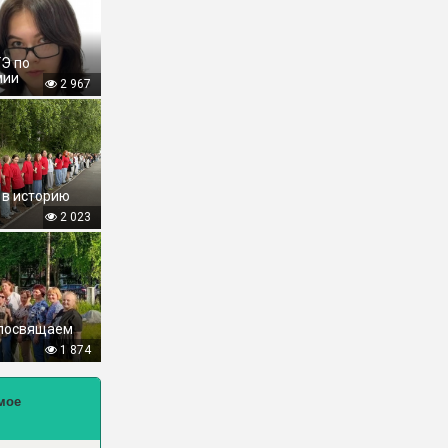
ГЭ по
мии
2 967
 в историю
2 023
 посвящаем
1 874
мое