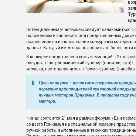
воз
зая
Тур
края
Потенциальным участникам следует ознакомиться с 
положением и заполнить ряд представленных документ
разрешение на использование конкурсных материало
данных. Каждый имеет право заявить не более пяти 
В конкурсе представлено семь номинаций: «Этнограф
посуда», «Гастрономический сувенир (напитки, еда)»,
игрушка, настольная игра», «Промо-сувенир (линейка 
Цель конкурса – развитие и сохранение народ
пермских производителей сувенирной продукц
лучших мастеров Прикамья. В прошлом году уч
мастера.
Финал состоится 21 мая в рамках форума «Дни пермск
со всего Прикамья на специальной ярмарке предста
ручной работы, выполненные в техниках традицион