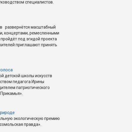
уководством специалистов.
ств развернётся масштабный
ми, концертами, ремесленными
 пройдёт под эгидой проекта
 жителей приглашают принять
голоса
ой детской школы искусств
ством педагога Ирины
дителем патриотического
 Прикамья».
природе
альную экологическую премию
мсомольская правда».