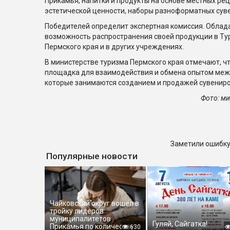
Прикамья, напитки и продукты на основе местных ре
эстетической ценности, наборы разноформатных сув
Победителей определит экспертная комиссия. Облад
возможность распространения своей продукции в Т
Пермского края и в других учреждениях.
В министерстве туризма Пермского края отмечают, чт
площадка для взаимодействия и обмена опытом меж
которые занимаются созданием и продажей сувениро
Фото: ми
Заметили ошибку
Популярные новости
Чайковский округ вошёл в
тройку лидеров
муниципалитетов
Гуляй, Сайгатка!
Прикамья по количеству
630