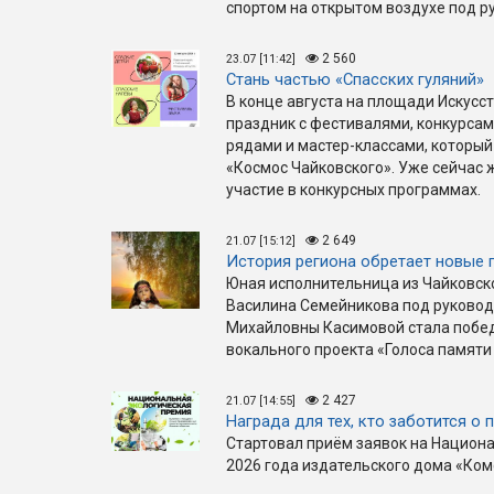
спортом на открытом воздухе под р
2 560
23.07 [11:42]
Стань частью «Спасских гуляний»
В конце августа на площади Искус
праздник с фестивалями, конкурса
рядами и мастер-классами, который
«Космос Чайковского». Уже сейчас
участие в конкурсных программах.
2 649
21.07 [15:12]
История региона обретает новые 
Юная исполнительница из Чайковск
Василина Семейникова под руковод
Михайловны Касимовой стала побе
вокального проекта «Голоса памяти
2 427
21.07 [14:55]
Награда для тех, кто заботится о 
Стартовал приём заявок на Национ
2026 года издательского дома «Ко