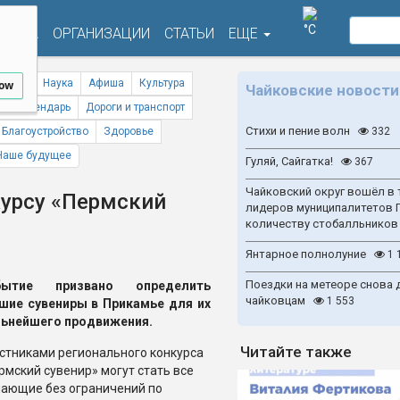
°C
ФИША
ОРГАНИЗАЦИИ
СТАТЬИ
ЕЩЕ
ствия
Наука
Афиша
Культура
low
Чайковские новости
ый календарь
Дороги и транспорт
Стихи и пение волн
Благоустройство
Здоровье
332
Наше будущее
Гуляй, Сайгатка!
367
Чайковский округ вошёл в 
курсу «Пермский
лидеров муниципалитетов 
количеству стобалльников
Янтарное полнолуние
1 
Поездки на метеоре снова 
бытие призвано определить
чайковцам
1 553
шие сувениры в Прикамье для их
ьнейшего продвижения.
Читайте также
стниками регионального конкурса
рмский сувенир» могут стать все
аю­щие без ограничений по