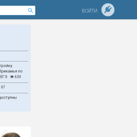
ВОЙТИ
тройку
Прикамья по
 ЕГЭ
630
107
доступны