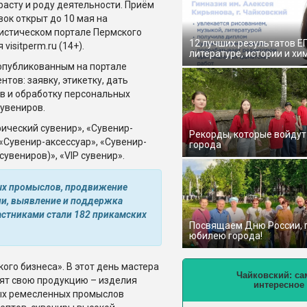
расту и роду деятельности. Приём
вок открыт до 10 мая на
истическом портале Пермского
12 лучших результатов Е
 visitperm.ru (14+).
литературе, истории и хи
опубликованным на портале
ов: заявку, этикетку, дать
в и обработку персональных
сувениров.
ический сувенир», «Сувенир-
Рекорды, которые войдут
 «Сувенир-аксессуар», «Сувенир-
города
сувениров)», «VIP сувенир».
ных промыслов, продвижение
ии, выявление и поддержка
астниками стали 182 прикамских
Посвящаем Дню России,
юбилею города!
ого бизнеса». В этот день мастера
Чайковский: са
вят свою продукцию – изделия
интересное
ных ремесленных промыслов