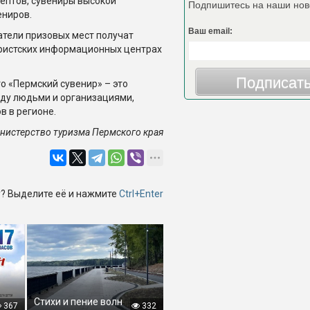
цептов, сувениры высокой
Подпишитесь на наши нов
ениров.
Ваш email:
атели призовых мест получат
уристских информационных центрах
Подписат
о «Пермский сувенир» – это
ду людьми и организациями,
в в регионе.
нистерство туризма Пермского края
? Выделите её и нажмите
Ctrl+Enter
Стихи и пение волн
367
332