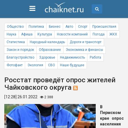
Общество
Политика
Бизнес
Авто
Спорт
Происшествия
Наука
Афиша
Культура
Новости компаний
Погода
ЖКХ
Статистика
Народный календарь
Дороги и транспорт
Закон и порядок
Образование
Экономика и финансы
Благоустройство
Здоровье
Недвижимость
Работа
Фотофакт
Экология
СВО
Наше будущее
Росстат проведёт опрос жителей
Чайковского округа
[12:28] 26.01.2022
2 388
В
Пермском
крае опрос
населения